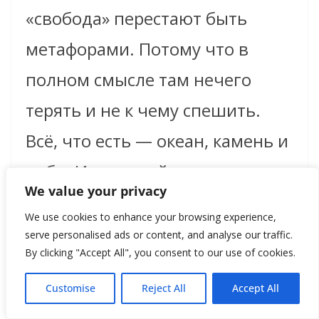
«свобода» перестают быть
метафорами. Потому что в
полном смысле там нечего
терять и не к чему спешить.
Всё, что есть — океан, камень и
небо. И, пожалуй, немного
We value your privacy
французской упрямости,
We use cookies to enhance your browsing experience,
благодаря которой даже на
serve personalised ads or content, and analyse our traffic.
By clicking "Accept All", you consent to our use of cookies.
краю света стоит бар, где
Customise
Reject All
Accept All
подают вино при температуре