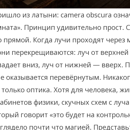
ришло из латыни: camera obscura озна
мната». Принцип удивительно прост. 
о прямой. Когда лучи проходят через 
они перекрещиваются: луч от верхней
адает вниз, луч от нижней — вверх. 
е оказывается перевёрнутым. Никако
 только оптика. Хотя для человека, ж
абинетов физики, скучных схем с луч
торый говорит «это будет на контроль
глядело почти что магией. Представь