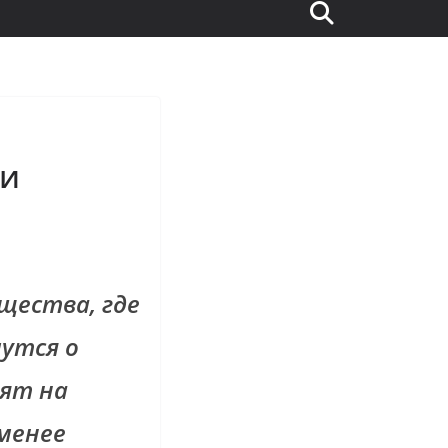
ки
щества, где
чутся о
рят на
 менее