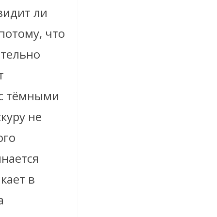
видит ли
 потому, что
ительно
т
 с тёмными
куру не
ого
инается
кает в
а