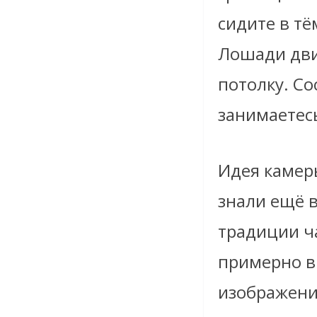
сидите в тё
Лошади дви
потолку. Со
занимаетес
Идея камеры
знали ещё в
традиции ч
примерно в
изображени