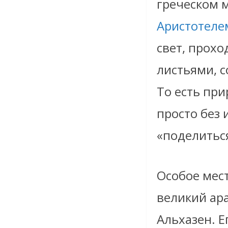
греческом 
Аристотеле
свет, прох
листьями, с
То есть при
просто без 
«поделитьс
Особое мест
великий ара
Альхазен. Е