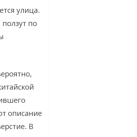
ется улица.
 ползут по
ы
вероятно,
китайской
жившего
ют описание
ерстие. В