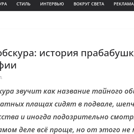
УРА
СТИЛЬ
ИНТЕРВЬЮ
ВОКРУГ СВЕТА
РЕКЛАМА
обскура: история прабабуш
фии
П.
кура звучит как название тайного об
хатных плащах сидят в подвале, шеп
усства и иногда подозрительно смот
амом деле всё проще, но от этого не