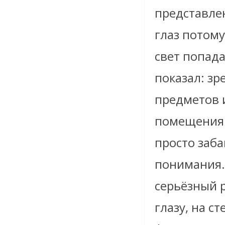
представлен
глаз потому
свет попада
показал: зр
предметов 
помещениям
просто заб
понимания.
серьёзный р
глазу, на ст