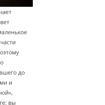
чает
Свет
маленькое
 части
Поэтому
го
ившего до
ами и
ной»,
те: вы