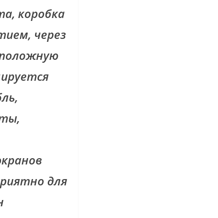
а, коробка
тием, через
оположную
цируется
бль,
аты,
экранов
еприятно для
н