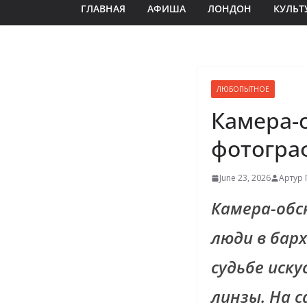
ГЛАВНАЯ
АФИША
ЛОНДОН
КУЛЬТ
ЛЮБОПЫТНОЕ
Камера-
фотогра
June 23, 2026
Артур 
Камера-обс
люди в бар
судьбе иск
линзы. На с