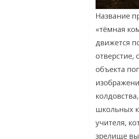
Название п
«тёмная ко
движется п
отверстие, 
объекта поп
изображени
колдовства,
школьных к
учителя, ко
зрелище вы