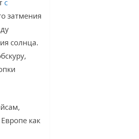
т
с
го затмения
жду
ия солнца.
бскуру,
опки
айсам,
 Европе как