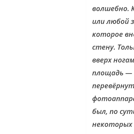
волшебно. 
или любой 
которое вн
стену. Тол
вверх ногам
площадь — 
перевёрнут
фотоаппара
был, по сут
некоторых 