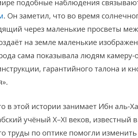
мире подобные наблюдения связываю
м
. Он заметил, что во время солнечно
одящий через маленькие просветы ме
оздаёт на земле маленькие изображен
рода сама показывала людям камеру-о
инструкции, гарантийного талона и кн
я».
о в этой истории занимает Ибн аль-Х
бский учёный X–XI веков, известный в
го труды по оптике помогли изменить