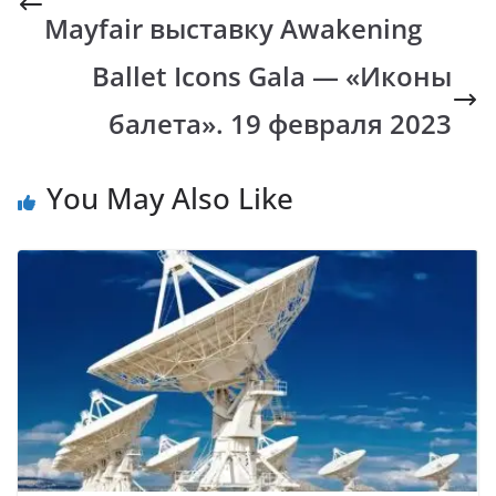
o
A
Li
a
Mayfair выставку Awakening
o
p
n
m
k
p
k
Ballet Icons Gala — «Иконы
балета». 19 февраля 2023
You May Also Like