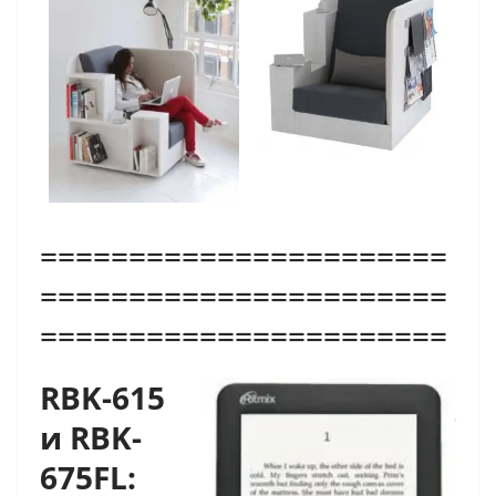
=======================
=======================
=======================
RBK-615
и RBK-
675FL: