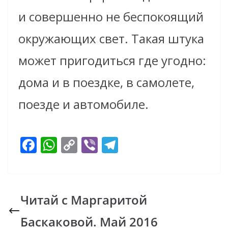
и совершенно не беспокоящий
окружающих свет. Такая штука
может пригодиться где угодно:
дома и в поездке, в самолете,
поезде и автомобиле.
F
W
C
Vi
T
ac
h
o
b
el
e
at
p
er
e
b
s
y
gr
Читай с Маргаритой
o
A
Li
a
Баскаковой. Май 2016
o
p
n
m