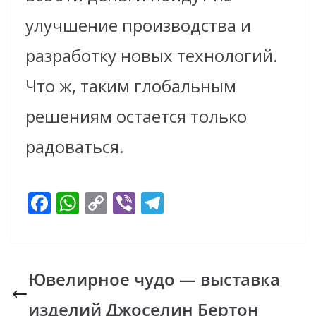
улучшение производства и
разработку новых технологий.
Что ж, таким глобальным
решениям остается только
радоваться.
F
W
C
Vi
T
ac
h
o
b
el
e
at
p
er
e
b
s
y
gr
Ювелирное чудо — выставка
o
A
Li
a
изделий Джоселин Бертон
o
p
n
m