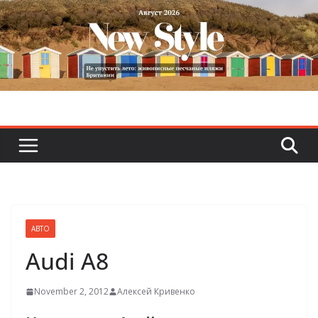
Skip
to
content
АВТО
Audi A8
November 2, 2012
Алексей Кривенко