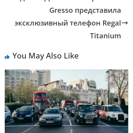
k
p
k
Gresso представила
эксклюзивный телефон Regal
Titanium
You May Also Like