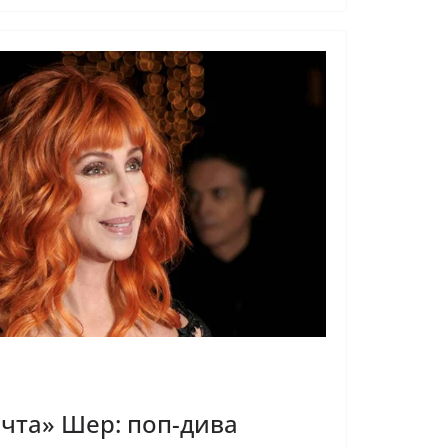
чта» Шер: поп-дива