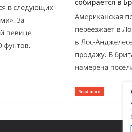
собирается в Б
ся в следующих
Американская п
ми». За
переезжает в Л
ой певице
в Лос-Анджелес
0 фунтов.
продажу. В брит
намерена посел
Read more