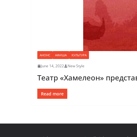
АНОНС
АФИША
КУЛЬТУРА
June 14, 2022
New Style
Театр «Хамелеон» представ
Read more