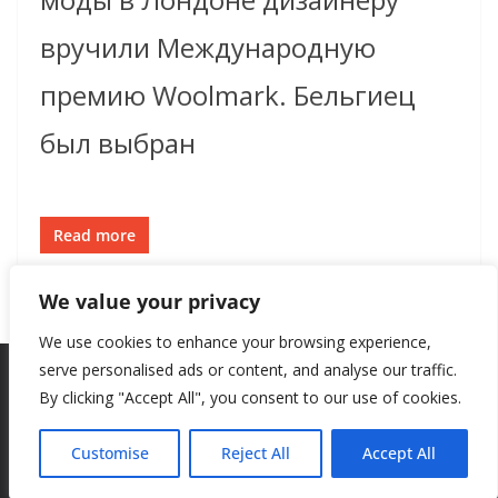
вручили Международную
премию Woolmark. Бельгиец
был выбран
Read more
We value your privacy
We use cookies to enhance your browsing experience,
serve personalised ads or content, and analyse our traffic.
By clicking "Accept All", you consent to our use of cookies.
Copyright © 2026
New Style
. All rights reserved.
Theme:
ColorMag
by ThemeGrill. Powered by
WordPress
.
Customise
Reject All
Accept All