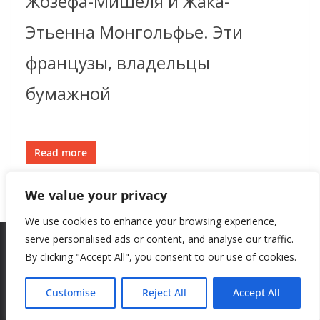
Жозефа-Мишеля и Жака-
Этьенна Монгольфье. Эти
французы, владельцы
бумажной
Read more
We value your privacy
We use cookies to enhance your browsing experience,
serve personalised ads or content, and analyse our traffic.
By clicking "Accept All", you consent to our use of cookies.
Copyright © 2026
New Style
. All rights reserved.
Theme:
ColorMag
by ThemeGrill. Powered by
WordPress
.
Customise
Reject All
Accept All