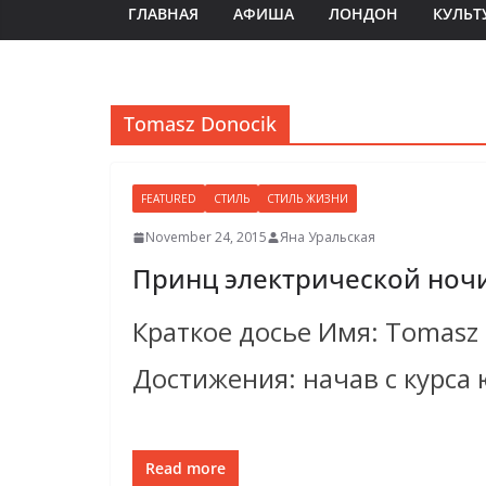
ГЛАВНАЯ
АФИША
ЛОНДОН
КУЛЬТ
Tomasz Donocik
FEATURED
СТИЛЬ
СТИЛЬ ЖИЗНИ
November 24, 2015
Яна Уральская
Принц электрической ночи
Краткое досье Имя: Tomasz
Достижения: начав с курса
Read more