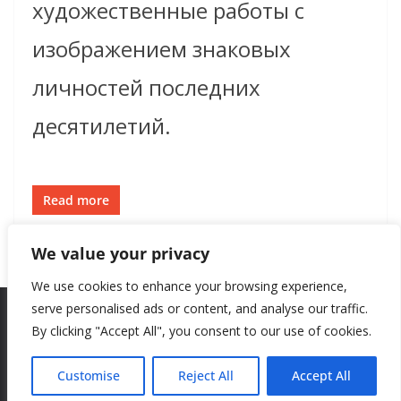
художественные работы с
изображением знаковых
личностей последних
десятилетий.
Read more
We value your privacy
We use cookies to enhance your browsing experience,
serve personalised ads or content, and analyse our traffic.
By clicking "Accept All", you consent to our use of cookies.
Copyright © 2026
New Style
. All rights reserved.
Theme:
ColorMag
by ThemeGrill. Powered by
WordPress
.
Customise
Reject All
Accept All