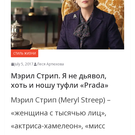
СТИЛЬ ЖИЗНИ
July 5, 2017
Леся Артюхова
Мэрил Стрип. Я не дьявол,
хоть и ношу туфли «Prada»
Мэрил Стрип (Meryl Streep) –
«женщина с тысячью лиц»,
«актриса-хамелеон», «мисс