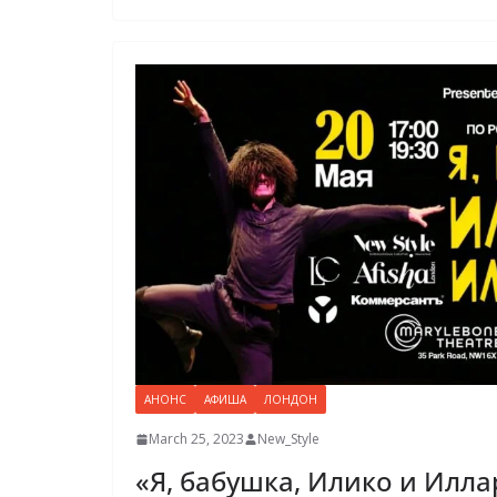
АНОНС
АФИША
ЛОНДОН
March 25, 2023
New_Style
«Я, бабушка, Илико и Илла