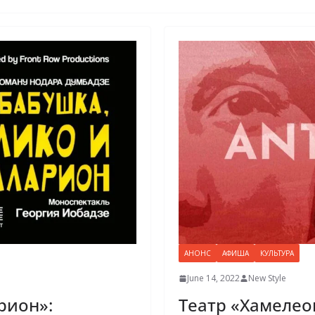
АНОНС
АФИША
КУЛЬТУРА
June 14, 2022
New Style
рион»:
Театр «Хамелео