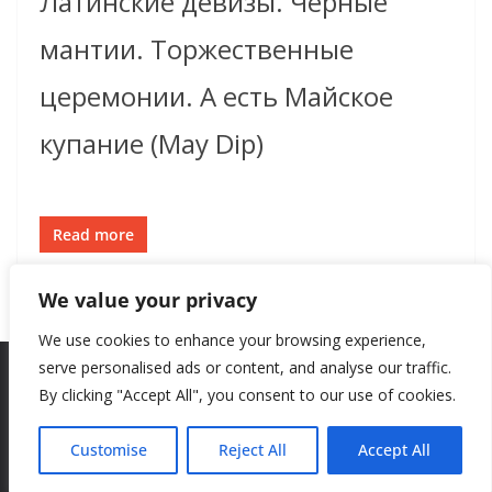
Латинские девизы. Чёрные
мантии. Торжественные
церемонии. А есть Майское
купание (May Dip)
Read more
We value your privacy
We use cookies to enhance your browsing experience,
serve personalised ads or content, and analyse our traffic.
By clicking "Accept All", you consent to our use of cookies.
Copyright © 2026
New Style
. All rights reserved.
Theme:
ColorMag
by ThemeGrill. Powered by
WordPress
.
Customise
Reject All
Accept All