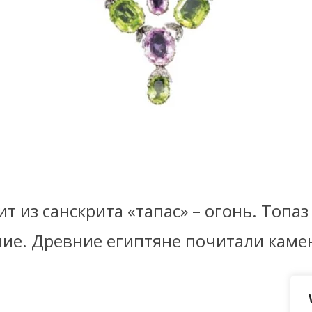
т из санскрита «тапас» – огонь. Топа
ние. Древние египтяне почитали каме