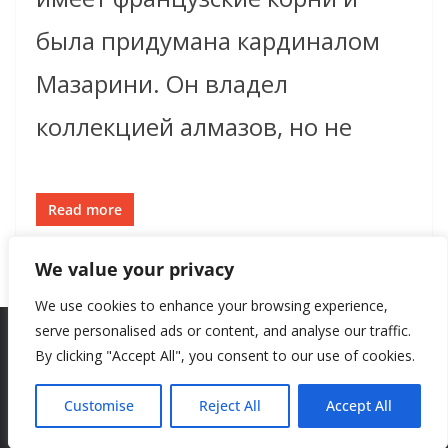
была придумана кардиналом
Мазарини. Он владел
коллекцией алмазов, но не
Read more
We value your privacy
We use cookies to enhance your browsing experience,
serve personalised ads or content, and analyse our traffic.
By clicking "Accept All", you consent to our use of cookies.
Copyright © 2026
New Style
. All rights reserved.
Theme:
ColorMag
by ThemeGrill. Powered by
WordPress
.
Customise
Reject All
Accept All