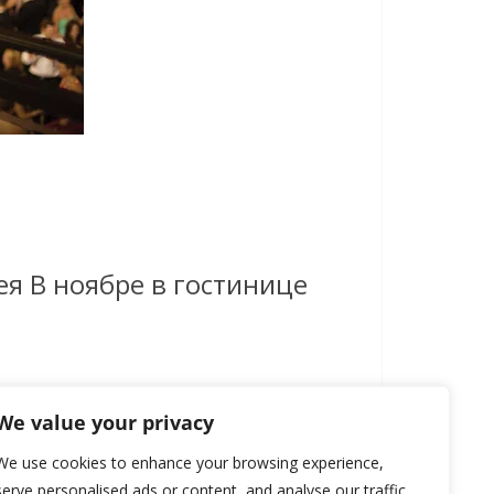
ея В ноябре в гостинице
We value your privacy
We use cookies to enhance your browsing experience,
serve personalised ads or content, and analyse our traffic.