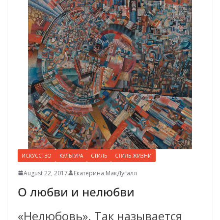
ИСКУССТВО
КУЛЬТУРА
СТИЛЬ
СТИЛЬ ЖИЗНИ
August 22, 2017
Екатерина МакДугалл
О любви и нелюбви
«Нелюбовь». Так называется