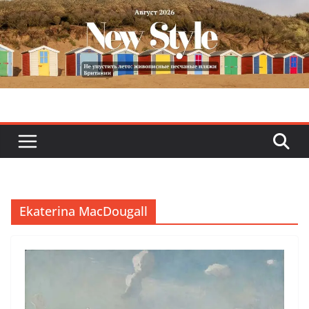
Skip
to
content
Ekaterina MacDougall