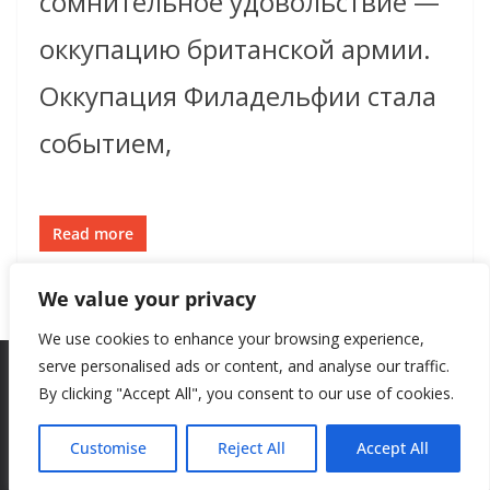
сомнительное удовольствие —
оккупацию британской армии.
Оккупация Филадельфии стала
событием,
Read more
We value your privacy
We use cookies to enhance your browsing experience,
serve personalised ads or content, and analyse our traffic.
By clicking "Accept All", you consent to our use of cookies.
Copyright © 2026
New Style
. All rights reserved.
Theme:
ColorMag
by ThemeGrill. Powered by
WordPress
.
Customise
Reject All
Accept All