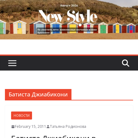
Skip
to
content
Батиста Джиабикони
НОВОСТИ
February 15, 2011
Татьяна Родионова