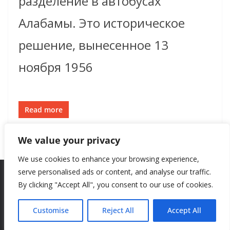
разделение в автобусах
Алабамы. Это историческое
решение, вынесенное 13
ноября 1956
Read more
We value your privacy
We use cookies to enhance your browsing experience,
serve personalised ads or content, and analyse our traffic.
By clicking "Accept All", you consent to our use of cookies.
Copyright © 2026
New Style
. All rights reserved.
Theme:
ColorMag
by ThemeGrill. Powered by
WordPress
.
Customise
Reject All
Accept All