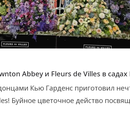
nton Abbey и Fleurs de Villes в садах
онцами Кью Гарденс приготовил неч
lles! Буйное цветочное действо посвя