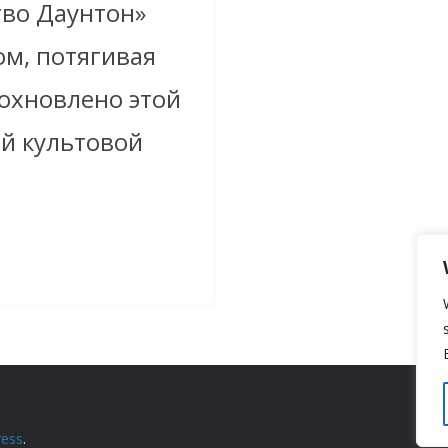
тво Даунтон»
м, потягивая
дохновлено этой
й культовой
ess
.