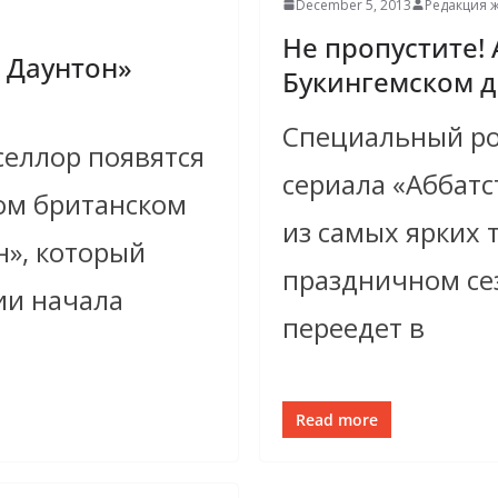
December 5, 2013
Редакция ж
Не пропустите! 
о Даунтон»
Букингемском 
Специальный ро
селлор появятся
сериала «Аббатс
ом британском
из самых ярких 
н», который
праздничном се
ии начала
переедет в
Read more