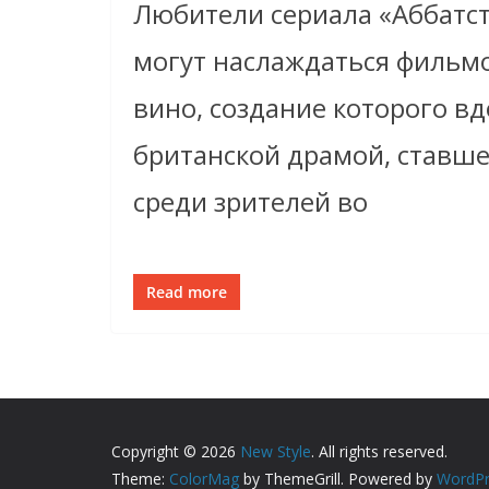
Любители сериала «Аббатс
могут наслаждаться фильмо
вино, создание которого в
британской драмой, ставше
среди зрителей во
Read more
Copyright © 2026
New Style
. All rights reserved.
Theme:
ColorMag
by ThemeGrill. Powered by
WordPr