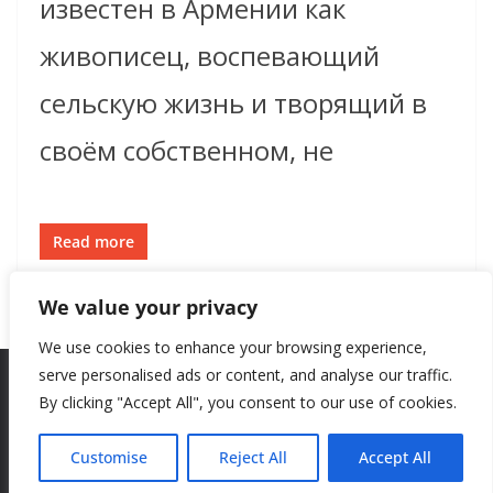
известен в Армении как
живописец, воспевающий
сельскую жизнь и творящий в
своём собственном, не
Read more
We value your privacy
We use cookies to enhance your browsing experience,
serve personalised ads or content, and analyse our traffic.
By clicking "Accept All", you consent to our use of cookies.
Copyright © 2026
New Style
. All rights reserved.
Theme:
ColorMag
by ThemeGrill. Powered by
WordPress
.
Customise
Reject All
Accept All