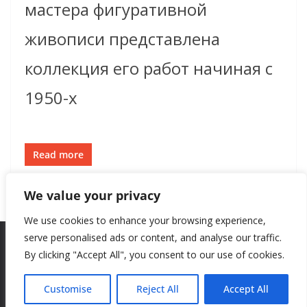
мастера фигуративной
живописи представлена
коллекция его работ начиная с
1950-х
Read more
We value your privacy
We use cookies to enhance your browsing experience,
serve personalised ads or content, and analyse our traffic.
By clicking "Accept All", you consent to our use of cookies.
Copyright © 2026
New Style
. All rights reserved.
Theme:
ColorMag
by ThemeGrill. Powered by
WordPress
.
Customise
Reject All
Accept All