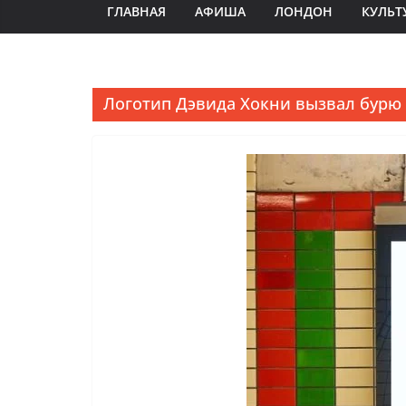
ГЛАВНАЯ
АФИША
ЛОНДОН
КУЛЬТ
Логотип Дэвида Хокни вызвал бурю в