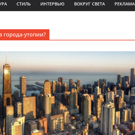
УРА
СТИЛЬ
ИНТЕРВЬЮ
ВОКРУГ СВЕТА
РЕКЛАМА
а города-утопии?