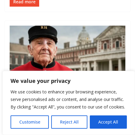
Read more
We value your privacy
We use cookies to enhance your browsing experience,
БРИТАНИЯ
serve personalised ads or content, and analyse our traffic.
June 9, 2026
Артур П.
By clicking "Accept All", you consent to our use of cookies.
Королевский госпиталь Челси:
Customise
Reject All
Accept All
старые солдаты, алые мундиры