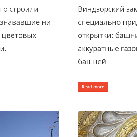
его строили
Виндзорский зам
изнававшие ни
специально при
х цветовых
открытки: башни
и.
аккуратные газо
башней
Read more