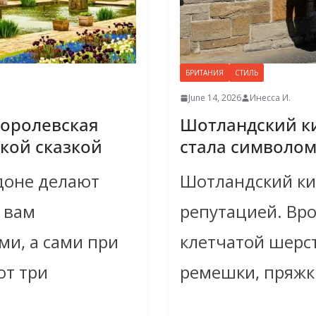
БРИТАНИЯ
СТИЛЬ
June 14, 2026
Инесса И.
королевская
Шотландский ки
ской сказкой
стала символом
доне делают
Шотландский ки
 вам
репутацией. Вро
ми, а сами при
клетчатой шерст
ют три
ремешки, пряжк