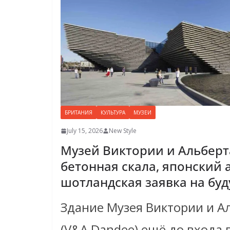
БРИТАНИЯ
КУЛЬТУРА
МУЗЕИ
July 15, 2026
New Style
Музей Виктории и Альберт
бетонная скала, японский 
шотландская заявка на бу
Здание Музея Виктории и А
(V&A Dandee) ещё до входа 