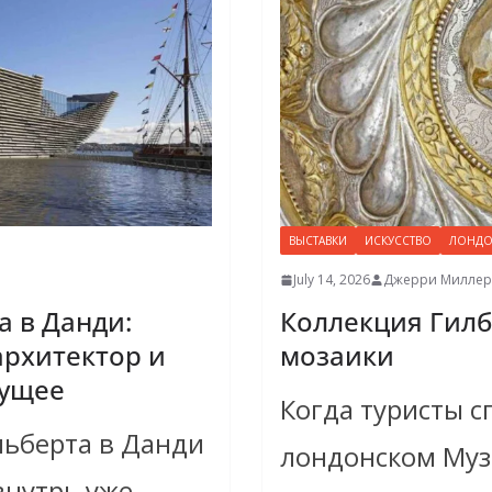
ВЫСТАВКИ
ИСКУССТВО
ЛОНД
July 14, 2026
Джерри Миллер
а в Данди:
Коллекция Гилб
архитектор и
мозаики
дущее
Когда туристы с
льберта в Данди
лондонском Муз
внутрь уже