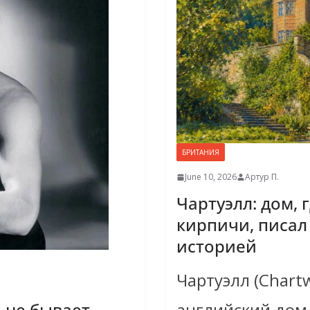
БРИТАНИЯ
June 10, 2026
Артур П.
Чартуэлл: дом, 
кирпичи, писал
историей
Чартуэлл (Chartw
английский дом,
 не бывает