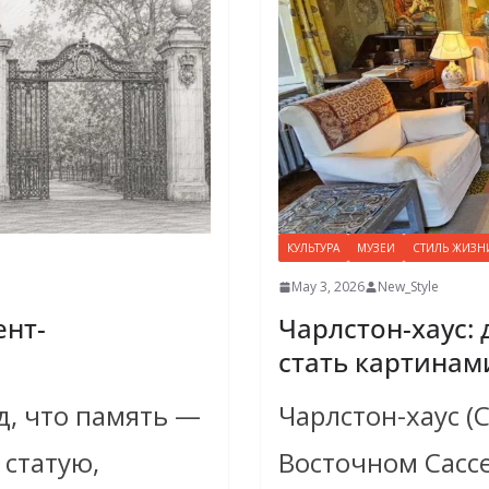
КУЛЬТУРА
МУЗЕИ
СТИЛЬ ЖИЗН
May 3, 2026
New_Style
ент-
Чарлстон-хаус:
стать картинам
д, что память —
Чарлстон-хаус (C
 статую,
Восточном Сасс