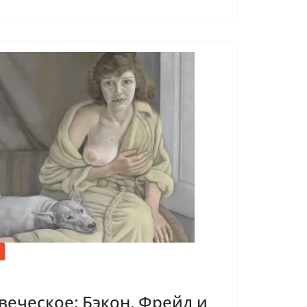
еческое: Бэкон, Фрейд и