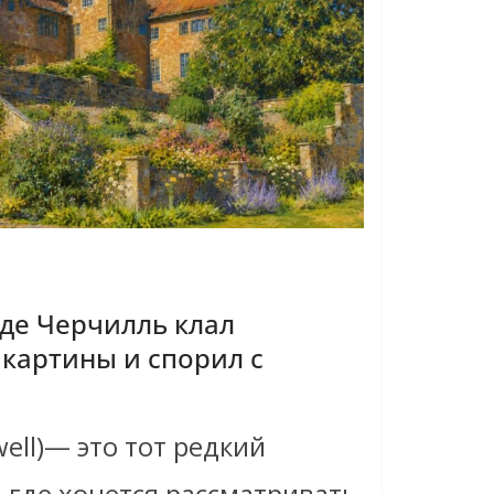
где Черчилль клал
 картины и спорил с
ell)— это тот редкий
 где хочется рассматривать