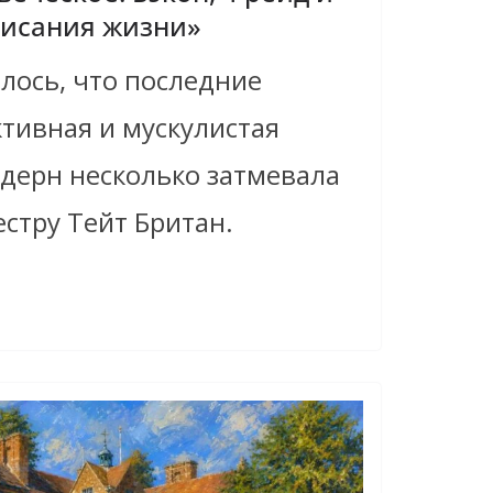
писания жизни»
илось, что последние
ктивная и мускулистая
дерн несколько затмевала
стру Тейт Британ.