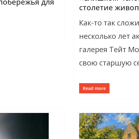
 побережья для
столетие живо
Как-то так слож
несколько лет а
галерея Тейт Мо
свою старшую се
Read more