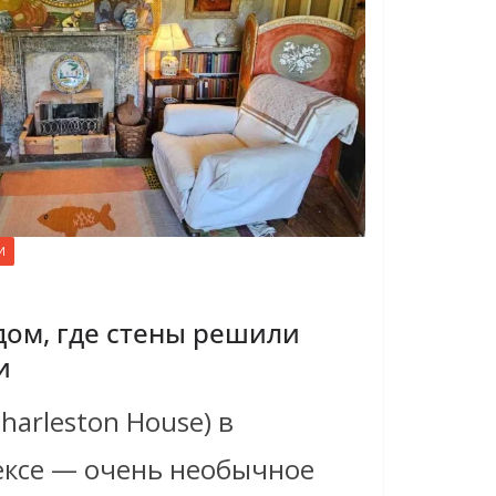
И
 дом, где стены решили
и
harleston House) в
ексе — очень необычное