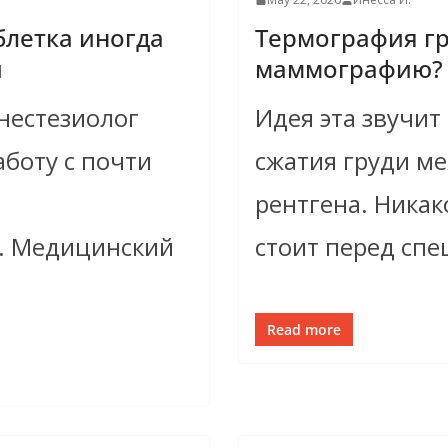
блетка иногда
Термография гр
й
маммографию?
нестезиолог
Идея эта звучит
боту с почти
сжатия груди м
рентгена. Ника
. Медицинский
стоит перед спе
Read more