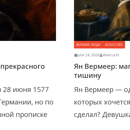
ВЕЛИКИЕ ЛЮДИ
ИСКУССТВО
June 24, 2026
Инесса И.
 прекрасного
Ян Вермеер: маг
тишину
я 28 июня 1577
Ян Вермеер — од
Германии, но по
которых хочется
нной прописке
сделал? Девушк