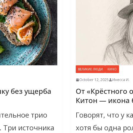
ВЕЛИКИЕ ЛЮДИ
КИНО
October 12, 2025
Инесса И.
шку без ущерба
От «Крёстного о
Китон — икона 
ительное трио
Говорят, что у к
 Три источника
хотя бы одна ро