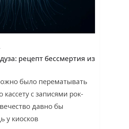
.
дуза: рецепт бессмертия из
можно было перематывать
ю кассету с записями рок-
овечество давно бы
ь у киосков