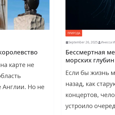
ПРИРОДА
September 26, 2025
Инесса И
 королевство
Бессмертная ме
морских глубин
 на карте не
Если бы жизнь 
область
назад, как стару
 Англии. Но не
концертов, чел
устроило очеред