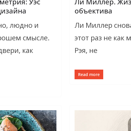
метрия: Уэс
Ли Миллер. Жиз
дизайна
объектива
но, людно и
Ли Миллер снов
орошем смысле.
этот раз не как
двери, как
Рэя, не
Read more