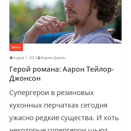
КИНО
August 1, 2013
Мария Давтян
Герой романа: Аарон Тейлор-
Джонсон
Cупергерои в резиновых
кухонных перчатках сегодня
ужасно редкие существа. И хоть
некоторые супергерои шьют