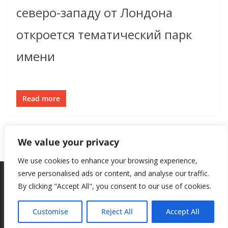
северо-западу от Лондона
откроется тематический парк
имени
Read more
We value your privacy
We use cookies to enhance your browsing experience,
serve personalised ads or content, and analyse our traffic.
By clicking "Accept All", you consent to our use of cookies.
Copyright © 2026
New Style
. All rights reserved.
Theme:
ColorMag
by ThemeGrill. Powered by
WordPress
.
Customise
Reject All
Accept All