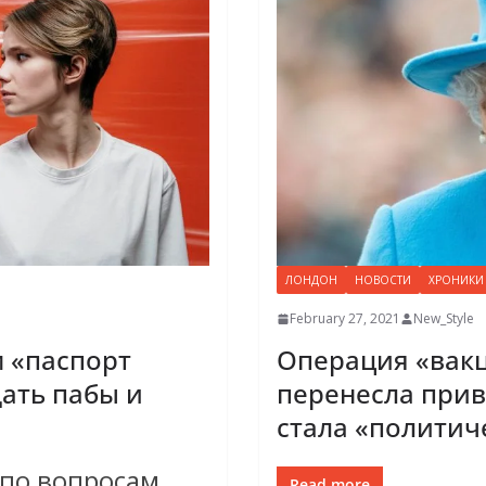
ЛОНДОН
НОВОСТИ
ХРОНИКИ
February 27, 2021
New_Style
 «паспорт
Операция «вакци
ать пабы и
перенесла прив
стала «политич
по вопросам
Read more